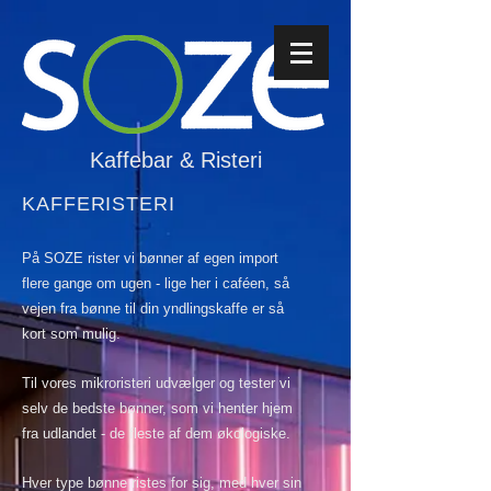
Kaffebar & Risteri
KAFFERISTERI
På SOZE rister vi bønner af egen import
flere gange om ugen - lige her i caféen, så
vejen fra bønne til din yndlingskaffe er så
kort som mulig.
Til vores mikroristeri udvælger og tester vi
selv de bedste bønner, som vi henter hjem
fra udlandet - de fleste af dem økologiske.
Hver type bønne ristes for sig, med hver sin