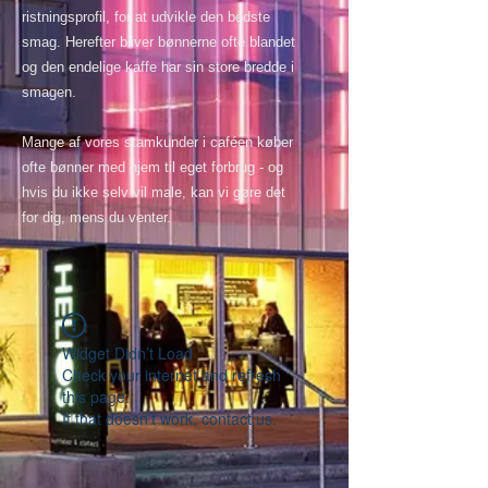
ristningsprofil, for at udvikle den bedste
smag. Herefter bliver bønnerne ofte blandet
og den endelige kaffe har sin store bredde i
smagen.
Mange af vores stamkunder i caféen køber
ofte bønner med hjem til eget forbrug - og
hvis du ikke selv vil male, kan vi gøre det
for dig, mens du venter.
Widget Didn’t Load
Check your internet and refresh
this page.
If that doesn’t work, contact us.