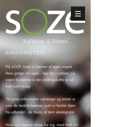
Kaffebar & Risteri
KAFFERISTERI
På SOZE rister vi bønner af egen import
flere gange om ugen - lige her i caféen, så
vejen fra bønne til din yndlingskaffe er så
kort som mulig.
Til vores mikroristeri udvælger og tester vi
selv de bedste bønner, som vi henter hjem
fra udlandet - de fleste af dem økologiske.
Hver type bønne ristes for sig, med hver sin