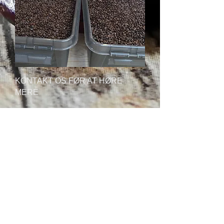
KONTAKT OS FØR AT HØRE
MERE
Hvis du er interesseret i at købe vores
bønner som erhvervskunde, så kontakt mig
for at drøfte dine ønsker.
Nathan Benson
nathan@sozekaffe.dk
mobil:
25671002