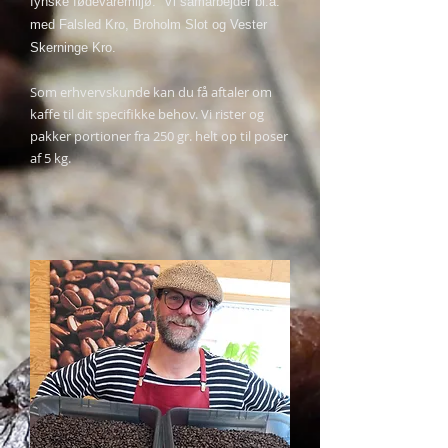
fynske fødevaremiljø. Vi samarbejder bl.a.
med Falsled Kro, Broholm Slot og Vester
Skerninge Kro.
Som erhvervskunde kan du få aftaler om
kaffe til dit specifikke behov. Vi rister og
pakker portioner fra 250 gr. helt op til poser
af 5 kg.