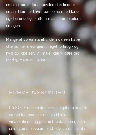
ristningsprofil, for at udvikle den bedste
smag. Herefter bliver bønnerne ofte blandet
og den endelige kaffe har sin store bredde i
smagen.
Mange af vores stamkunder i caféen køber
ofte bønner med hjem til eget forbrug - og
hvis du ikke selv vil male, kan vi gøre det
for dig, mens du venter.
ERHVERVSKUNDER
På SOZE mikroristeri er vi meget stolte af at
sælge kaffebønner engros til lokale
virksomheder og gourmet restauranter, som
deler vores passion for at udvikle det lokale