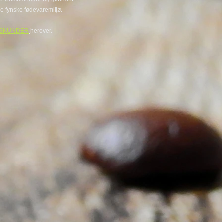
ale fynske fødevaremiljø.
SKUNDER
herover.