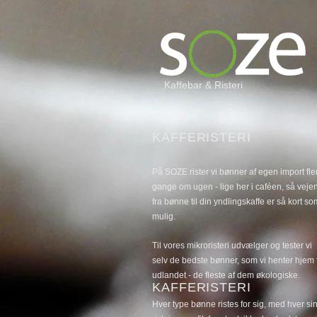
Kaffebar & Risteri
KAFFERISTERI
På SOZE rister vi bønner af egen import fle
gange om ugen - lige her i caféen, så veje
fra bønne til din yndlingskaffe er så kort so
mulig.
Til vores mikroristeri udvælger og tester vi
selv de bedste bønner, som vi henter hjem 
udlandet - de fleste af dem økologiske.
KAFFERISTERI
Hver type bønne ristes for sig, med hver si