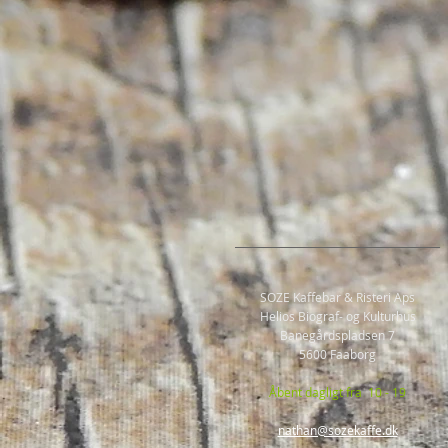
SOZE Kaffebar & Risteri Aps
Helios Biograf- og Kulturhus
Banegårdspladsen 7
5600 Faaborg
Åbent dagligt fra 10 - 19
nathan@sozekaffe.dk