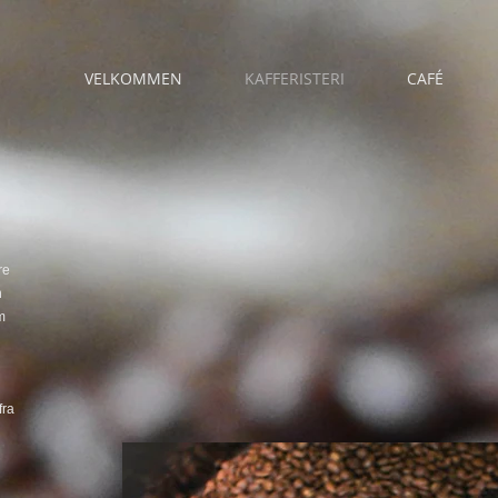
VELKOMMEN
KAFFERISTERI
CAFÉ
re
n
m
fra
n