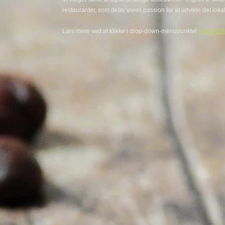
restauranter, som deler vores passion for at udvikle det lok
Læs mere ved at klikke i drop-down-menupunktet
ERHVER